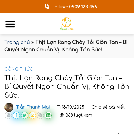
Bỏ
Hotline:
0909 123 456
qua
nội
dung
Trang chủ
»
Thịt Lợn Rang Cháy Tỏi Giòn Tan – Bí
Quyết Ngon Chuẩn Vị, Không Tốn Sức!
CÔNG THỨC
Thịt Lợn Rang Cháy Tỏi Giòn Tan –
Bí Quyết Ngon Chuẩn Vị, Không Tốn
Sức!
Trần Thanh Mai
13/10/2025
Chia sẻ bài viết:
388 lượt xem