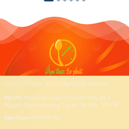
CÔNG TY TNHH TM DV ẨM THỰC 10 PHÚT
Địa chỉ:
Nhà số 22 Cityland Center Hills, Số 2
Nguyễn Oanh, phường 7, quận Gò Vấp, TPHCM
Điện thoại:
0969 959 716