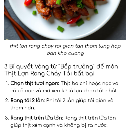
thit lon rang chay toi gion tan thom lung hap
dan kho cuong
3 Bí quyết Vàng từ “Bếp trưởng” để món
Thịt Lợn Rang Cháy Tỏi bất bại
Chọn thịt tươi ngon:
Thịt ba chỉ hoặc nạc vai
có cả nạc và mỡ xen kẽ là lựa chọn tốt nhất.
Rang tỏi 2 lần:
Phi tỏi 2 lần giúp tỏi giòn và
thơm hơn.
Rang thịt trên lửa lớn:
Rang thịt trên lửa lớn
giúp thịt xém cạnh và không bị ra nước.