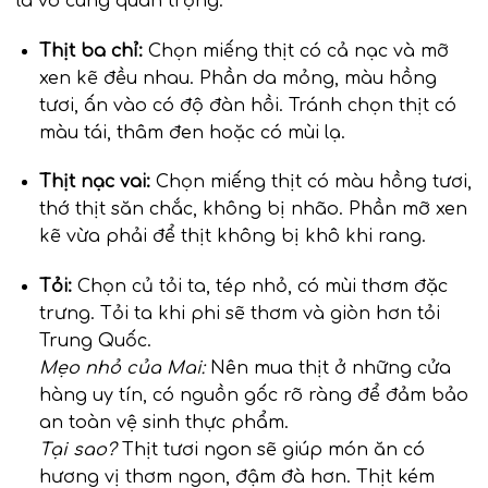
là vô cùng quan trọng.
Thịt ba chỉ:
Chọn miếng thịt có cả nạc và mỡ
xen kẽ đều nhau. Phần da mỏng, màu hồng
tươi, ấn vào có độ đàn hồi. Tránh chọn thịt có
màu tái, thâm đen hoặc có mùi lạ.
Thịt nạc vai:
Chọn miếng thịt có màu hồng tươi,
thớ thịt săn chắc, không bị nhão. Phần mỡ xen
kẽ vừa phải để thịt không bị khô khi rang.
Tỏi:
Chọn củ tỏi ta, tép nhỏ, có mùi thơm đặc
trưng. Tỏi ta khi phi sẽ thơm và giòn hơn tỏi
Trung Quốc.
Mẹo nhỏ của Mai:
Nên mua thịt ở những cửa
hàng uy tín, có nguồn gốc rõ ràng để đảm bảo
an toàn vệ sinh thực phẩm.
Tại sao?
Thịt tươi ngon sẽ giúp món ăn có
hương vị thơm ngon, đậm đà hơn. Thịt kém