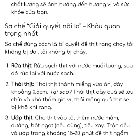
chất lượng sẽ ảnh hưởng đến hương vị và sức
khỏe của bạn.
Sơ chế “Giải quyết nỗi lo” – Khâu quan
trọng nhất
Sơ chế đúng cách là bí quyết để thịt rang cháy tỏi
không bị dai, tỏi không bị cháy.
Rửa thịt:
Rửa sạch thịt với nước muối loãng, sau
đó rửa lại với nước sạch.
Thái thịt:
Thái thịt thành miếng vừa ăn, dày
khoảng 0.5cm.
Tại sao?
Thái thịt dày quá sẽ lâu
chín và khó thấm gia vị, thái mỏng quá thịt sẽ
bị khô khi rang.
Ướp thịt:
Cho thịt vào tô, thêm nước mắm,
đường, bột ngọt (nếu dùng), tiêu xay. Trộn đều
và ướp trong khoảng 15-20 phút để thịt ngấm