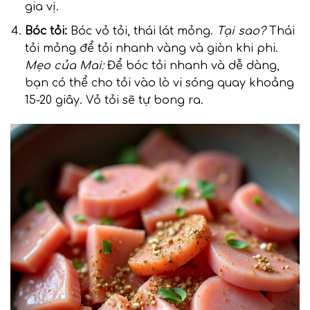
gia vị.
Bóc tỏi:
Bóc vỏ tỏi, thái lát mỏng.
Tại sao?
Thái
tỏi mỏng để tỏi nhanh vàng và giòn khi phi.
Mẹo của Mai:
Để bóc tỏi nhanh và dễ dàng,
bạn có thể cho tỏi vào lò vi sóng quay khoảng
15-20 giây. Vỏ tỏi sẽ tự bong ra.