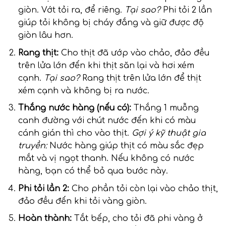
giòn. Vớt tỏi ra, để riêng.
Tại sao?
Phi tỏi 2 lần
giúp tỏi không bị cháy đắng và giữ được độ
giòn lâu hơn.
Rang thịt:
Cho thịt đã ướp vào chảo, đảo đều
trên lửa lớn đến khi thịt săn lại và hơi xém
cạnh.
Tại sao?
Rang thịt trên lửa lớn để thịt
xém cạnh và không bị ra nước.
Thắng nước hàng (nếu có):
Thắng 1 muỗng
canh đường với chút nước đến khi có màu
cánh gián thì cho vào thịt.
Gợi ý kỹ thuật gia
truyền:
Nước hàng giúp thịt có màu sắc đẹp
mắt và vị ngọt thanh. Nếu không có nước
hàng, bạn có thể bỏ qua bước này.
Phi tỏi lần 2:
Cho phần tỏi còn lại vào chảo thịt,
đảo đều đến khi tỏi vàng giòn.
Hoàn thành:
Tắt bếp, cho tỏi đã phi vàng ở