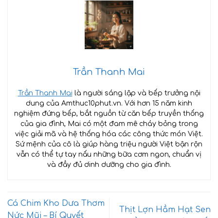
Trần Thanh Mai
Trần Thanh Mai
là người sáng lập và bếp trưởng nội
dung của Amthuc10phut.vn. Với hơn 15 năm kinh
nghiệm đứng bếp, bắt nguồn từ căn bếp truyền thống
của gia đình, Mai có một đam mê cháy bỏng trong
việc giải mã và hệ thống hóa các công thức món Việt.
Sứ mệnh của cô là giúp hàng triệu người Việt bận rộn
vẫn có thể tự tay nấu những bữa cơm ngon, chuẩn vị
và đầy đủ dinh dưỡng cho gia đình.
Cá Chim Kho Dưa Thơm
Thịt Lợn Hầm Hạt Sen
Nức Mũi – Bí Quyết