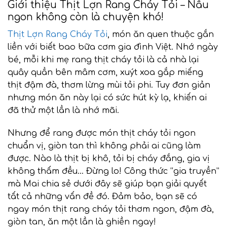
Giới thiệu Thịt Lợn Rang Cháy Tỏi – Nấu
ngon không còn là chuyện khó!
Thịt Lợn Rang Cháy Tỏi
, món ăn quen thuộc gắn
liền với biết bao bữa cơm gia đình Việt. Nhớ ngày
bé, mỗi khi mẹ rang thịt cháy tỏi là cả nhà lại
quây quần bên mâm cơm, xuýt xoa gắp miếng
thịt đậm đà, thơm lừng mùi tỏi phi. Tuy đơn giản
nhưng món ăn này lại có sức hút kỳ lạ, khiến ai
đã thử một lần là nhớ mãi.
Nhưng để rang được món thịt cháy tỏi ngon
chuẩn vị, giòn tan thì không phải ai cũng làm
được. Nào là thịt bị khô, tỏi bị cháy đắng, gia vị
không thấm đều… Đừng lo! Công thức “gia truyền”
mà Mai chia sẻ dưới đây sẽ giúp bạn giải quyết
tất cả những vấn đề đó. Đảm bảo, bạn sẽ có
ngay món thịt rang cháy tỏi thơm ngon, đậm đà,
giòn tan, ăn một lần là ghiền ngay!