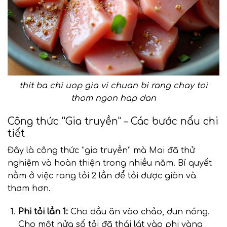
thit ba chi uop gia vi chuan bi rang chay toi
thom ngon hap dan
Công thức “Gia truyền” – Các bước nấu chi
tiết
Đây là công thức “gia truyền” mà Mai đã thử
nghiệm và hoàn thiện trong nhiều năm. Bí quyết
nằm ở việc rang tỏi 2 lần để tỏi được giòn và
thơm hơn.
Phi tỏi lần 1:
Cho dầu ăn vào chảo, đun nóng.
Cho một nửa số tỏi đã thái lát vào phi vàng