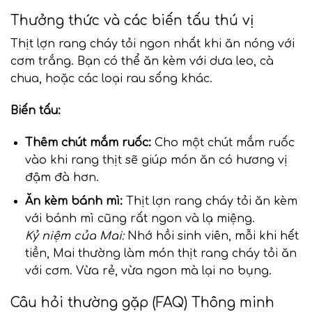
Thưởng thức và các biến tấu thú vị
Thịt lợn rang cháy tỏi ngon nhất khi ăn nóng với
cơm trắng. Bạn có thể ăn kèm với dưa leo, cà
chua, hoặc các loại rau sống khác.
Biến tấu:
Thêm chút mắm ruốc:
Cho một chút mắm ruốc
vào khi rang thịt sẽ giúp món ăn có hương vị
đậm đà hơn.
Ăn kèm bánh mì:
Thịt lợn rang cháy tỏi ăn kèm
với bánh mì cũng rất ngon và lạ miệng.
Kỷ niệm của Mai:
Nhớ hồi sinh viên, mỗi khi hết
tiền, Mai thường làm món thịt rang cháy tỏi ăn
với cơm. Vừa rẻ, vừa ngon mà lại no bụng.
Câu hỏi thường gặp (FAQ) Thông minh