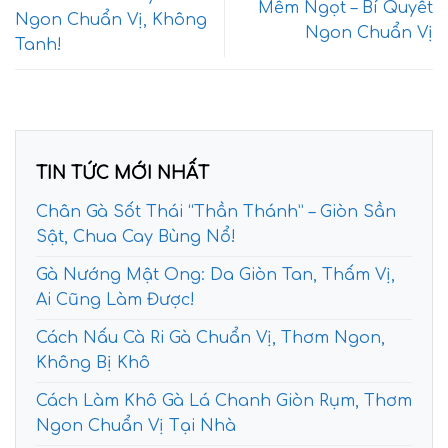
Mềm Ngọt – Bí Quyết
Ngon Chuẩn Vị, Không
Ngon Chuẩn Vị
Tanh!
TIN TỨC MỚI NHẤT
Chân Gà Sốt Thái “Thần Thánh” – Giòn Sần
Sật, Chua Cay Bùng Nổ!
Gà Nướng Mật Ong: Da Giòn Tan, Thấm Vị,
Ai Cũng Làm Được!
Cách Nấu Cà Ri Gà Chuẩn Vị, Thơm Ngon,
Không Bị Khô
Cách Làm Khô Gà Lá Chanh Giòn Rụm, Thơm
Ngon Chuẩn Vị Tại Nhà