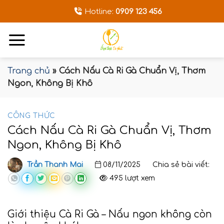
Bỏ
Hotline:
0909 123 456
qua
nội
dung
Trang chủ
»
Cách Nấu Cà Ri Gà Chuẩn Vị, Thơm
Ngon, Không Bị Khô
CÔNG THỨC
Cách Nấu Cà Ri Gà Chuẩn Vị, Thơm
Ngon, Không Bị Khô
Trần Thanh Mai
08/11/2025
Chia sẻ bài viết:
495 lượt xem
Giới thiệu Cà Ri Gà – Nấu ngon không còn