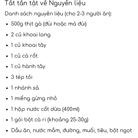
Tất tần tật về Nguyên liệu
Danh sách nguyên liệu (cho 2-3 người ăn):
500g thịt gà (đùi hoặc má đùi)
2 củ khoai lang
1 củ khoai tây
1 củ cà rốt
1 củ hành tây
3 tép tỏi
1 nhánh sả
1 miếng gừng nhỏ
1 hộp nước cốt dừa (400ml)
1 gói bột cà ri (khoảng 25-30g)
Dầu ăn, nước mắm, đường, muối, tiêu, bột ngọt