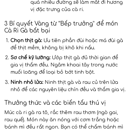
quá nhiều đường sẽ làm mất đi hương
vị đặc trưng của cà ri.
3 Bí quyết Vàng từ “Bếp trưởng” để món
Cà Ri Gà bất bại
Chọn thịt gà:
Ưu tiên phần đùi hoặc má đùi gà
để thịt mềm, không bị khô khi nấu.
Sơ chế kỹ lưỡng:
Ướp thịt gà đủ thời gian để
gia vị thấm đều. Ngâm khoai tây trong nước
muối loãng để loại bỏ bớt tinh bột.
Ninh nhỏ lửa:
Ninh thịt gà và rau củ trên lửa
nhỏ để các nguyên liệu chín đều và thấm gia vị.
Thưởng thức và các biến tấu thú vị
Múc cà ri gà ra tô, rắc thêm rau thơm (ngò gai,
rau quế). Món này ăn nóng với cơm trắng hoặc
bánh mì đều rất ngon. Bạn có thể chấm bánh mì