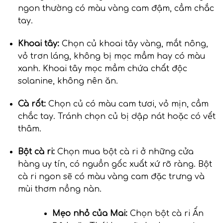
ngon thường có màu vàng cam đậm, cầm chắc
tay.
Khoai tây:
Chọn củ khoai tây vàng, mắt nông,
vỏ trơn láng, không bị mọc mầm hay có màu
xanh. Khoai tây mọc mầm chứa chất độc
solanine, không nên ăn.
Cà rốt:
Chọn củ có màu cam tươi, vỏ mịn, cầm
chắc tay. Tránh chọn củ bị dập nát hoặc có vết
thâm.
Bột cà ri:
Chọn mua bột cà ri ở những cửa
hàng uy tín, có nguồn gốc xuất xứ rõ ràng. Bột
cà ri ngon sẽ có màu vàng cam đặc trưng và
mùi thơm nồng nàn.
Mẹo nhỏ của Mai:
Chọn bột cà ri Ấn