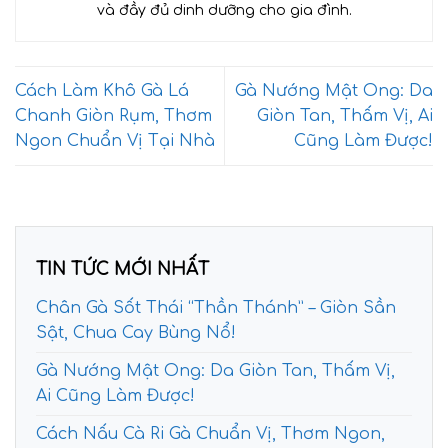
và đầy đủ dinh dưỡng cho gia đình.
Cách Làm Khô Gà Lá
Gà Nướng Mật Ong: Da
Chanh Giòn Rụm, Thơm
Giòn Tan, Thấm Vị, Ai
Ngon Chuẩn Vị Tại Nhà
Cũng Làm Được!
TIN TỨC MỚI NHẤT
Chân Gà Sốt Thái “Thần Thánh” – Giòn Sần
Sật, Chua Cay Bùng Nổ!
Gà Nướng Mật Ong: Da Giòn Tan, Thấm Vị,
Ai Cũng Làm Được!
Cách Nấu Cà Ri Gà Chuẩn Vị, Thơm Ngon,