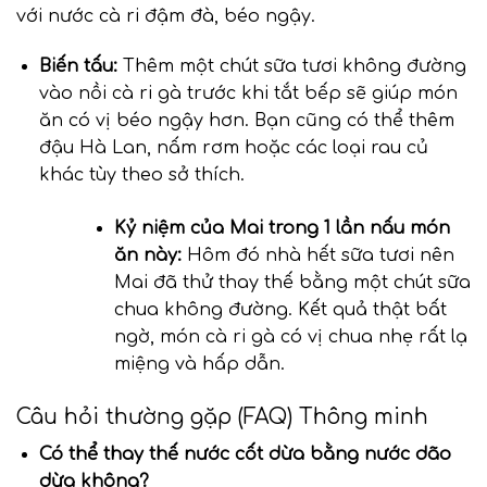
với nước cà ri đậm đà, béo ngậy.
Biến tấu:
Thêm một chút sữa tươi không đường
vào nồi cà ri gà trước khi tắt bếp sẽ giúp món
ăn có vị béo ngậy hơn. Bạn cũng có thể thêm
đậu Hà Lan, nấm rơm hoặc các loại rau củ
khác tùy theo sở thích.
Kỷ niệm của Mai trong 1 lần nấu món
ăn này:
Hôm đó nhà hết sữa tươi nên
Mai đã thử thay thế bằng một chút sữa
chua không đường. Kết quả thật bất
ngờ, món cà ri gà có vị chua nhẹ rất lạ
miệng và hấp dẫn.
Câu hỏi thường gặp (FAQ) Thông minh
Có thể thay thế nước cốt dừa bằng nước dão
dừa không?