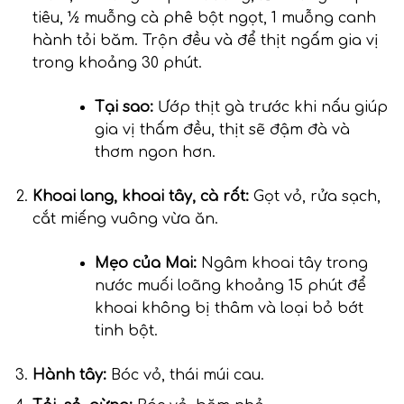
tiêu, ½ muỗng cà phê bột ngọt, 1 muỗng canh
hành tỏi băm. Trộn đều và để thịt ngấm gia vị
trong khoảng 30 phút.
Tại sao:
Ướp thịt gà trước khi nấu giúp
gia vị thấm đều, thịt sẽ đậm đà và
thơm ngon hơn.
Khoai lang, khoai tây, cà rốt:
Gọt vỏ, rửa sạch,
cắt miếng vuông vừa ăn.
Mẹo của Mai:
Ngâm khoai tây trong
nước muối loãng khoảng 15 phút để
khoai không bị thâm và loại bỏ bớt
tinh bột.
Hành tây:
Bóc vỏ, thái múi cau.