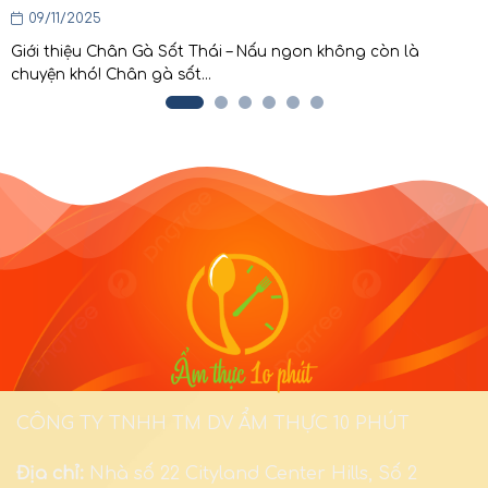
09/11/2025
Giới thiệu Chân Gà Sốt Thái – Nấu ngon không còn là
chuyện khó! Chân gà sốt...
CÔNG TY TNHH TM DV ẨM THỰC 10 PHÚT
Địa chỉ:
Nhà số 22 Cityland Center Hills, Số 2