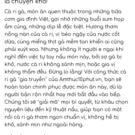
là chuyện khó!
Cà ri gà, món ăn quen thuộc trong những bữa
cơm gia đình Việt, gợi nhớ những buổi sum họp
ấm cúng, những dịp lễ đặc biệt. Hương thơm
nồng nàn của cà ri, vị béo ngậy của nước cốt
dừa, cùng miếng thịt gà mềm tan khiến ai cũng
phải xuýt xoa. Nhưng không ít người e ngại khi
nghĩ đến việc tự tay nấu món này, bởi sợ gà bị
khô, nước cà ri không sánh mịn, hoặc gia vị
không thấm đều. Đừng lo lắng! Với công thức cà
ri gà “gia truyền” của Amthuc10phut.vn, bạn sẽ
hoàn toàn chinh phục được món ăn này, dù là
người bận rộn nhất hay mới bắt đầu vào bếp.
Chúng tôi sẽ “giải mã” mọi bí quyết, từ khâu chọn
nguyên liệu đến kỹ thuật nấu, giúp bạn có một
nồi cà ri gà thơm ngon chuẩn vị, không hề bị
khô, sánh mịn như ngoài hàng.