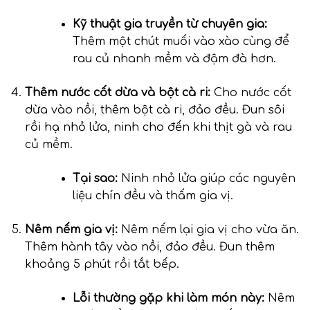
Kỹ thuật gia truyền từ chuyên gia:
Thêm một chút muối vào xào cùng để
rau củ nhanh mềm và đậm đà hơn.
Thêm nước cốt dừa và bột cà ri:
Cho nước cốt
dừa vào nồi, thêm bột cà ri, đảo đều. Đun sôi
rồi hạ nhỏ lửa, ninh cho đến khi thịt gà và rau
củ mềm.
Tại sao:
Ninh nhỏ lửa giúp các nguyên
liệu chín đều và thấm gia vị.
Nêm nếm gia vị:
Nêm nếm lại gia vị cho vừa ăn.
Thêm hành tây vào nồi, đảo đều. Đun thêm
khoảng 5 phút rồi tắt bếp.
Lỗi thường gặp khi làm món này:
Nêm