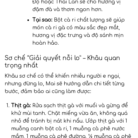
Độ hoặc Thái Lan sẽ cho hương vị
đậm đà và thơm ngon hơn.
Tại sao:
Bột cà ri chất lượng sẽ giúp
món cà ri gà có màu sắc đẹp mắt,
hương vị đặc trưng và độ sánh mịn
hoàn hảo.
Sơ chế “Giải quyết nỗi lo” – Khâu quan
trọng nhất
Khâu sơ chế có thể khiến nhiều người e ngại,
nhưng đừng lo, Mai sẽ hướng dẫn chi tiết từng
bước, đảm bảo ai cũng làm được:
Thịt gà:
Rửa sạch thịt gà với muối và gừng để
khử mùi tanh. Chặt miếng vừa ăn, không quá
nhỏ để tránh bị nát khi nấu. Ướp thịt gà với 1
muỗng canh bột cà ri, 1 muỗng cà phê nước
mắm, 1 muỗng cà phê đường, ½ muỗng cà phê