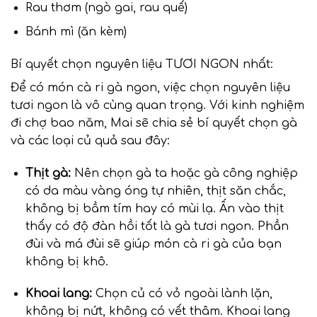
Rau thơm (ngò gai, rau quế)
Bánh mì (ăn kèm)
Bí quyết chọn nguyên liệu TƯƠI NGON nhất:
Để có món cà ri gà ngon, việc chọn nguyên liệu
tươi ngon là vô cùng quan trọng. Với kinh nghiệm
đi chợ bao năm, Mai sẽ chia sẻ bí quyết chọn gà
và các loại củ quả sau đây:
Thịt gà:
Nên chọn gà ta hoặc gà công nghiệp
có da màu vàng óng tự nhiên, thịt săn chắc,
không bị bầm tím hay có mùi lạ. Ấn vào thịt
thấy có độ đàn hồi tốt là gà tươi ngon. Phần
đùi và má đùi sẽ giúp món cà ri gà của bạn
không bị khô.
Khoai lang:
Chọn củ có vỏ ngoài lành lặn,
không bị nứt, không có vết thâm. Khoai lang