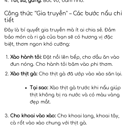
Tỏi, sả, gừng:
Bóc vỏ, băm nhỏ.
Công thức “Gia truyền” – Các bước nấu chi
tiết
Đây là bí quyết gia truyền mà ít ai chia sẻ. Đảm
bảo món cà ri gà của bạn sẽ có hương vị đặc
biệt, thơm ngon khó cưỡng:
Xào hành tỏi:
Đặt nồi lên bếp, cho dầu ăn vào
đun nóng. Cho hành tỏi băm vào phi thơm.
Xào thịt gà:
Cho thịt gà đã ướp vào xào săn lại.
Tại sao:
Xào thịt gà trước khi nấu giúp
thịt không bị ra nước và có màu vàng
đẹp mắt.
Cho khoai vào xào:
Cho khoai lang, khoai tây,
cà rốt vào xào chung với thịt gà.