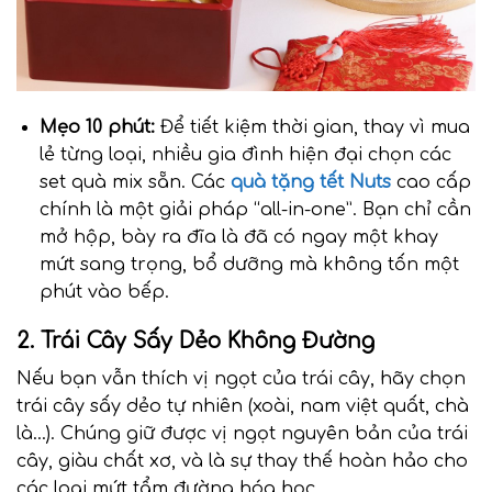
Mẹo 10 phút:
Để tiết kiệm thời gian, thay vì mua
lẻ từng loại, nhiều gia đình hiện đại chọn các
set quà mix sẵn. Các
quà tặng tết Nuts
cao cấp
chính là một giải pháp “all-in-one”. Bạn chỉ cần
mở hộp, bày ra đĩa là đã có ngay một khay
mứt sang trọng, bổ dưỡng mà không tốn một
phút vào bếp.
2. Trái Cây Sấy Dẻo Không Đường
Nếu bạn vẫn thích vị ngọt của trái cây, hãy chọn
trái cây sấy dẻo tự nhiên (xoài, nam việt quất, chà
là…). Chúng giữ được vị ngọt nguyên bản của trái
cây, giàu chất xơ, và là sự thay thế hoàn hảo cho
các loại mứt tẩm đường hóa học.