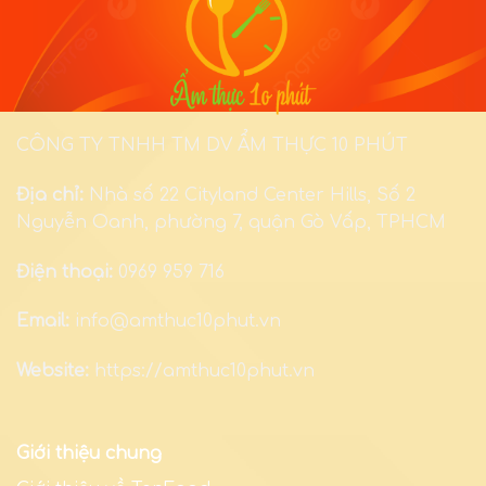
CÔNG TY TNHH TM DV ẨM THỰC 10 PHÚT
Địa chỉ:
Nhà số 22 Cityland Center Hills, Số 2
Nguyễn Oanh, phường 7, quận Gò Vấp, TPHCM
Điện thoại:
0969 959 716
Email:
info@amthuc10phut.vn
Website:
https://amthuc10phut.vn
Giới thiệu chung