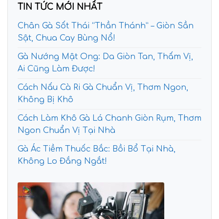
TIN TỨC MỚI NHẤT
Chân Gà Sốt Thái “Thần Thánh” – Giòn Sần
Sật, Chua Cay Bùng Nổ!
Gà Nướng Mật Ong: Da Giòn Tan, Thấm Vị,
Ai Cũng Làm Được!
Cách Nấu Cà Ri Gà Chuẩn Vị, Thơm Ngon,
Không Bị Khô
Cách Làm Khô Gà Lá Chanh Giòn Rụm, Thơm
Ngon Chuẩn Vị Tại Nhà
Gà Ác Tiềm Thuốc Bắc: Bồi Bổ Tại Nhà,
Không Lo Đắng Ngắt!