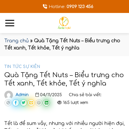
Bỏ
Hotline:
0909 123 456
qua
nội
dung
Trang chủ
»
Quà Tặng Tết Nuts – Biểu trưng cho
Tết xanh, Tết khỏe, Tết ý nghĩa
TIN TỨC SỰ KIÊN
Quà Tặng Tết Nuts – Biểu trưng cho
Tết xanh, Tết khỏe, Tết ý nghĩa
Admin
04/11/2025
Chia sẻ bài viết:
165 lượt xem
Tết là để sum vầy, nhưng với nhiều người hiện đại,