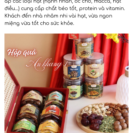
ắp các loại hạt (hạnh nhân, óc chó, macca, hạt
điều…) cung cấp chất béo tốt, protein và vitamin.
Khách đến nhà nhâm nhi vài hạt, vừa ngon
miệng vừa tốt cho sức khỏe.