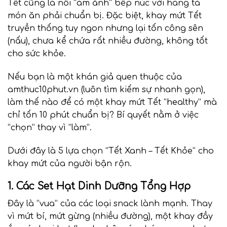
Tết cũng là nỗi “ám ảnh” bếp núc với hàng tá
món ăn phải chuẩn bị. Đặc biệt, khay mứt Tết
truyền thống tuy ngon nhưng lại tốn công sên
(nấu), chưa kể chứa rất nhiều đường, không tốt
cho sức khỏe.
Nếu bạn là một khán giả quen thuộc của
amthuc10phut.vn
(luôn tìm kiếm sự nhanh gọn),
làm thế nào để có một khay mứt Tết “healthy” mà
chỉ tốn 10 phút chuẩn bị? Bí quyết nằm ở việc
“chọn” thay vì “làm”.
Dưới đây là 5 lựa chọn “Tết Xanh – Tết Khỏe” cho
khay mứt của người bận rộn.
1. Các Set Hạt Dinh Dưỡng Tổng Hợp
Đây là “vua” của các loại snack lành mạnh. Thay
vì mứt bí, mứt gừng (nhiều đường), một khay đầy