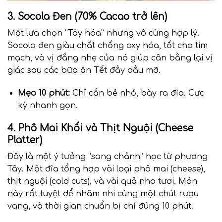
3. Socola Đen (70% Cacao trở lên)
Một lựa chọn “Tây hóa” nhưng vô cùng hợp lý.
Socola đen giàu chất chống oxy hóa, tốt cho tim
mạch, và vị đắng nhẹ của nó giúp cân bằng lại vị
giác sau các bữa ăn Tết đầy dầu mỡ.
Mẹo 10 phút:
Chỉ cần bẻ nhỏ, bày ra đĩa. Cực
kỳ nhanh gọn.
4. Phô Mai Khối và Thịt Nguội (Cheese
Platter)
Đây là một ý tưởng “sang chảnh” học từ phương
Tây. Một đĩa tổng hợp vài loại phô mai (cheese),
thịt nguội (cold cuts), và vài quả nho tươi. Món
này rất tuyệt để nhâm nhi cùng một chút rượu
vang, và thời gian chuẩn bị chỉ đúng 10 phút.