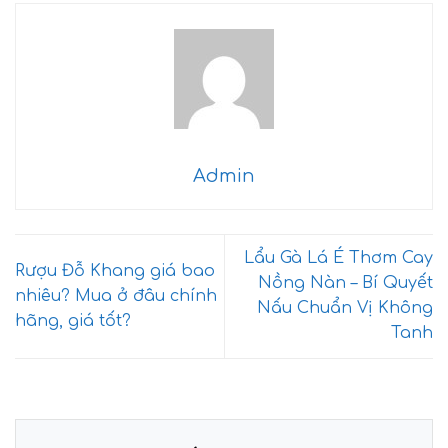
Admin
Lẩu Gà Lá É Thơm Cay
Rượu Đỗ Khang giá bao
Nồng Nàn – Bí Quyết
nhiêu? Mua ở đâu chính
Nấu Chuẩn Vị Không
hãng, giá tốt?
Tanh