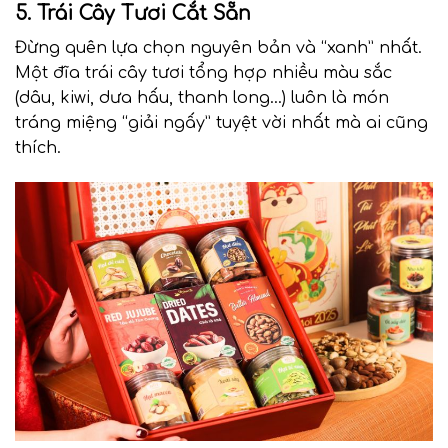
5. Trái Cây Tươi Cắt Sẵn
Đừng quên lựa chọn nguyên bản và “xanh” nhất.
Một đĩa trái cây tươi tổng hợp nhiều màu sắc
(dâu, kiwi, dưa hấu, thanh long…) luôn là món
tráng miệng “giải ngấy” tuyệt vời nhất mà ai cũng
thích.