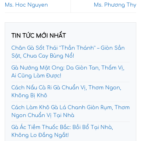
Ms. Hoc Nguyen
Ms. Phương Thy
TIN TỨC MỚI NHẤT
Chân Gà Sốt Thái “Thần Thánh” – Giòn Sần
Sật, Chua Cay Bùng Nổ!
Gà Nướng Mật Ong: Da Giòn Tan, Thấm Vị,
Ai Cũng Làm Được!
Cách Nấu Cà Ri Gà Chuẩn Vị, Thơm Ngon,
Không Bị Khô
Cách Làm Khô Gà Lá Chanh Giòn Rụm, Thơm
Ngon Chuẩn Vị Tại Nhà
Gà Ác Tiềm Thuốc Bắc: Bồi Bổ Tại Nhà,
Không Lo Đắng Ngắt!