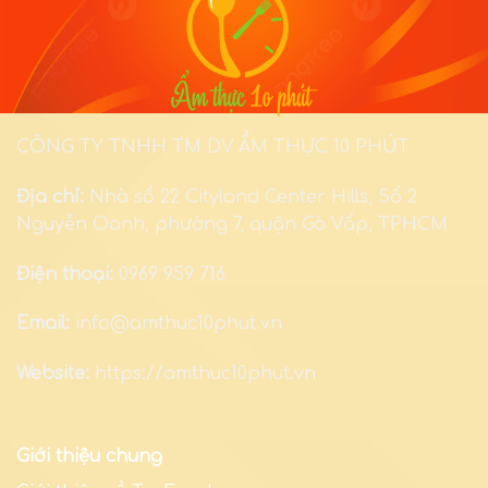
CÔNG TY TNHH TM DV ẨM THỰC 10 PHÚT
Địa chỉ:
Nhà số 22 Cityland Center Hills, Số 2
Nguyễn Oanh, phường 7, quận Gò Vấp, TPHCM
Điện thoại:
0969 959 716
Email:
info@amthuc10phut.vn
Website:
https://amthuc10phut.vn
Giới thiệu chung